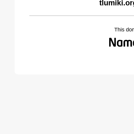
tlumiki.o
This do