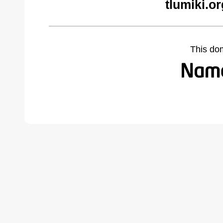
tlumiki.o
This do